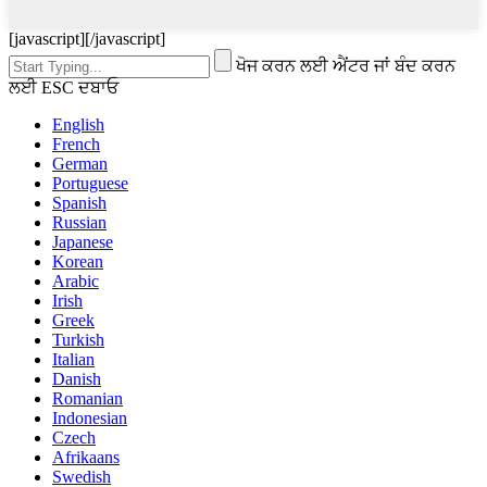
[javascript]
[/javascript]
ਖੋਜ ਕਰਨ ਲਈ ਐਂਟਰ ਜਾਂ ਬੰਦ ਕਰਨ
ਲਈ ESC ਦਬਾਓ
English
French
German
Portuguese
Spanish
Russian
Japanese
Korean
Arabic
Irish
Greek
Turkish
Italian
Danish
Romanian
Indonesian
Czech
Afrikaans
Swedish