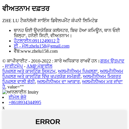
ਵੀਅਤਨਾਮ ਦਫ਼ਤਰ
ZHE LU ਟੈਕਨੋਲੋਜੀ ਸਾਇੰਸ ਡਿਵੈਲਪਮੈਂਟ ਕੰਪਨੀ ਲਿਮਿਟੇਡ
ਥਾਨਹ ਓਈ ਉਦਯੋਗਿਕ ਕਲੱਸਟਰ, ਬਿਚ ਹੋਆ ਕਮਿਊਨ, ਥਾਨ ਓਈ
ਜ਼ਿਲ੍ਹਾ, ਹਨੋਈ ਸਿਟੀ, ਵੀਅਤਨਾਮ।
ਹੌਟਲਾਈਨ:
0911249012 ਹੈ
ਈ - ਮੇਲ:
zhelu158@gmail.com
ਵੈੱਬ:
www.zhelu158.com
© ਕਾਪੀਰਾਈਟ - 2010-2022 : ਸਾਰੇ ਅਧਿਕਾਰ ਰਾਖਵੇਂ ਹਨ।
ਗਰਮ ਉਤਪਾਦ
-
ਸਾਈਟਮੈਪ
-
AMP ਮੋਬਾਈਲ
ਪਿਘਲਣ ਅਤੇ ਕਾਸਟਿੰਗ ਸਿਸਟਮ
,
ਅਲਮੀਨੀਅਮ ਪਿਘਲਣਾ
,
ਅਲਮੀਨੀਅਮ
ਪਿਘਲਣ ਅਤੇ ਕਾਸਟਿੰਗ ਵਿੱਚ ਖਪਤਯੋਗ ਸਮੱਗਰੀ
,
ਅਲਮੀਨੀਅਮ ਮਿਸ਼ਰਤ
ਪਿਘਲਣ ਵਾਲੀ ਭੱਠੀ
,
ਅਲਮੀਨੀਅਮ ਦਾ ਆਕਾਰ
,
ਅਲਮੀਨੀਅਮ ਮਰ ਜਾਂਦਾ
ਹੈ
, value=""
ਈਮੇਲ ਭੇਜੋ
+8618934344995
x