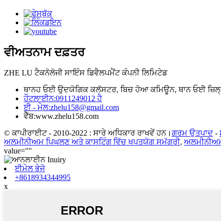
ਵੀਅਤਨਾਮ ਦਫ਼ਤਰ
ZHE LU ਟੈਕਨੋਲੋਜੀ ਸਾਇੰਸ ਡਿਵੈਲਪਮੈਂਟ ਕੰਪਨੀ ਲਿਮਿਟੇਡ
ਥਾਨਹ ਓਈ ਉਦਯੋਗਿਕ ਕਲੱਸਟਰ, ਬਿਚ ਹੋਆ ਕਮਿਊਨ, ਥਾਨ ਓਈ ਜ਼ਿਲ੍
ਹੌਟਲਾਈਨ:
0911249012 ਹੈ
ਈ - ਮੇਲ:
zhelu158@gmail.com
ਵੈੱਬ:
www.zhelu158.com
© ਕਾਪੀਰਾਈਟ - 2010-2022 : ਸਾਰੇ ਅਧਿਕਾਰ ਰਾਖਵੇਂ ਹਨ।
ਗਰਮ ਉਤਪਾਦ
-
ਅਲਮੀਨੀਅਮ ਪਿਘਲਣ ਅਤੇ ਕਾਸਟਿੰਗ ਵਿੱਚ ਖਪਤਯੋਗ ਸਮੱਗਰੀ
,
ਅਲਮੀਨੀਅਮ 
value=""
ਈਮੇਲ ਭੇਜੋ
+8618934344995
x