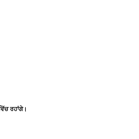
ਿੱਚ ਰਹਾਂਗੇ।