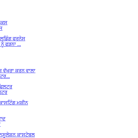
ਕਸ
ੰ ਫੜਨਾ ...
ਟਰ...
ਲਟਰ
ਦ